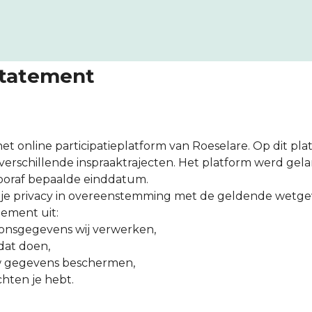
statement
het online participatieplatform van Roeselare. Op dit pla
erschillende inspraaktrajecten. Het platform werd gela
ooraf bepaalde einddatum.
je privacy in overeenstemming met de geldende wetge
atement uit:
onsgegevens wij verwerken,
at doen,
 gegevens beschermen,
hten je hebt.