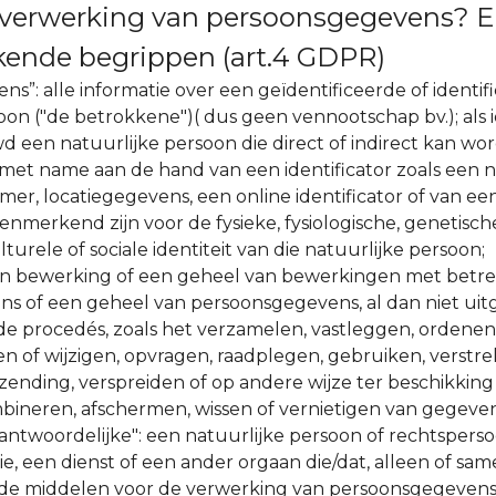
 verwerking van persoonsgegevens? E
jkende begrippen (art.4 GDPR)
s”: alle informatie over een geïdentificeerde of identif
oon ("de betrokkene")( dus geen vennootschap bv.); als 
 een natuurlijke persoon die direct of indirect kan wo
 met name aan de hand van een identificator zoals een 
mer, locatiegegevens, een online identificator of van ee
nmerkend zijn voor de fysieke, fysiologische, genetische
urele of sociale identiteit van die natuurlijke persoon;
en bewerking of een geheel van bewerkingen met betre
s of een geheel van persoonsgegevens, al dan niet uit
e procedés, zoals het verzamelen, vastleggen, ordenen,
en of wijzigen, opvragen, raadplegen, gebruiken, verstr
ending, verspreiden of op andere wijze ter beschikking 
bineren, afschermen, wissen of vernietigen van gegeven
ntwoordelijke": een natuurlijke persoon of rechtsperso
ie, een dienst of een ander orgaan die/dat, alleen of s
 de middelen voor de verwerking van persoonsgegevens v