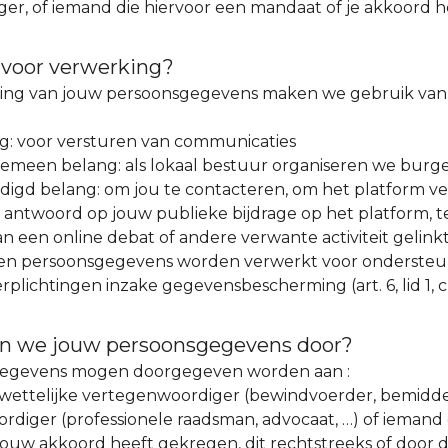
er, of iemand die hiervoor een mandaat of je akkoord h
voor verwerking?
king van jouw persoonsgegevens maken we gebruik van
: voor versturen van communicaties
emeen belang: als lokaal bestuur organiseren we burger
igd belang: om jou te contacteren, om het platform veil
 antwoord op jouw publieke bijdrage op het platform, t
 een online debat of andere verwante activiteit gelinkt
en persoonsgegevens worden verwerkt voor ondersteun
rplichtingen inzake gegevensbescherming (art. 6, lid 1, c
n we jouw persoonsgegevens door?
egevens mogen doorgegeven worden aan :
 wettelijke vertegenwoordiger (bewindvoerder, bemiddel
diger (professionele raadsman, advocaat, …) of iemand 
ouw akkoord heeft gekregen, dit rechtstreeks of door