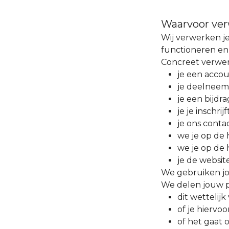
Waarvoor ver
Wij verwerken je
functioneren en
Concreet verwer
je een acco
je deelneemt
je een bijdra
je je inschri
je ons conta
we je op de 
we je op de 
je de websit
We gebruiken jo
We delen jouw p
dit wettelijk 
of je hiervo
of het gaat 