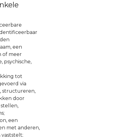
nkele
iceerbare
identificeerbaar
rden
naam, een
n of meer
, psychische,
kking tot
gevoerd via
 structureren,
ekken door
stellen,
s;
on, een
amen met anderen,
aststelt;