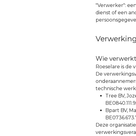
"Verwerker": een
dienst of een a
persoonsgegeve
Verwerking
Wie verwerk
Roeselare is de 
De verwerkingsv
onderaannemers,
technische werk
Tree BV, Jo
BE0840.111.9
Bpart BV, M
BE0736.673.
Deze organisati
verwerkingsvera