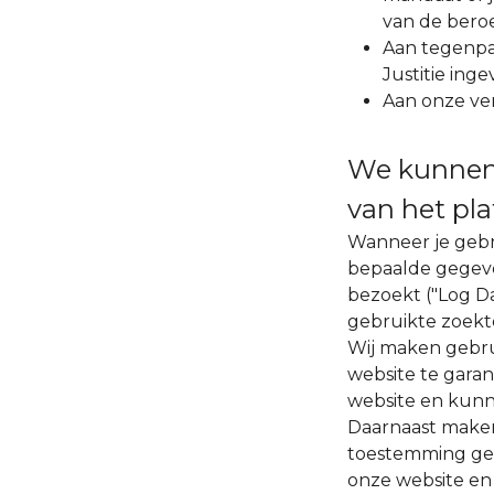
van de bero
Aan tegenpa
Justitie inge
Aan onze ve
We kunnen 
van het pla
Wanneer je gebr
bepaalde gegeve
bezoekt ("Log Da
gebruikte zoek
Wij maken gebru
website te garan
website en kunn
Daarnaast maken 
toestemming geef
onze website en 