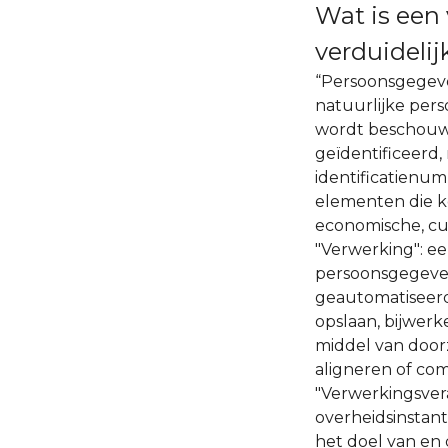
Wat is een
verduideli
“Persoonsgegeven
natuurlijke pers
wordt beschouwd
geïdentificeerd,
identificatienum
elementen die ke
economische, cult
"Verwerking": e
persoonsgegeven
geautomatiseerd
opslaan, bijwerk
middel van doorz
aligneren of com
"Verwerkingsvera
overheidsinstant
het doel van en