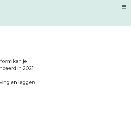
Kl
tform kan je
nceerd in 2021
ving en leggen