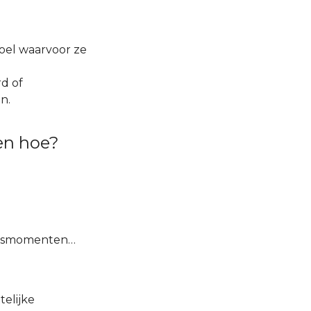
oel waarvoor ze
d of
n.
en hoe?
dingsmomenten…
telijke