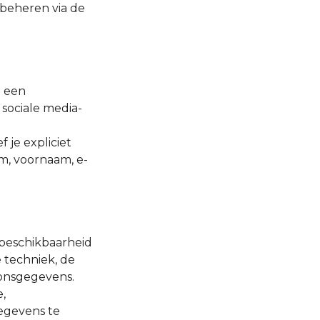
 beheren via de
a een
sociale media-
 je expliciet
am, voornaam, e-
 beschikbaarheid
 techniek, de
onsgegevens.
,
egevens te