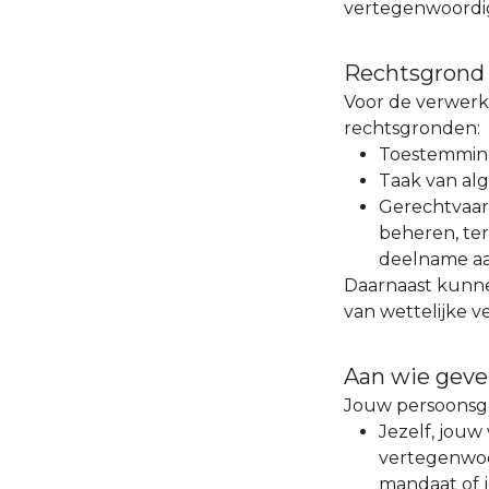
vertegenwoordig
Rechtsgrond 
Voor de verwer
rechtsgronden:
Toestemming
Taak van alg
Gerechtvaard
beheren, ter
deelname aan
Daarnaast kunn
van wettelijke ve
Aan wie geve
Jouw persoonsg
Jezelf, jouw
vertegenwoor
mandaat of j