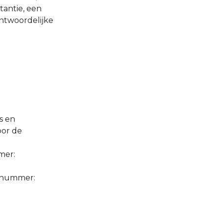
tantie, een
ntwoordelijke
s en
oor de
mer:
gsnummer: