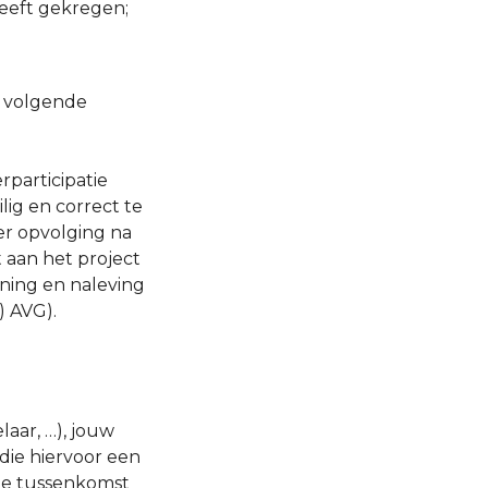
eeft gekregen;
 volgende
participatie
ig en correct te
er opvolging na
 aan het project
ing en naleving
) AVG).
aar, …), jouw
die hiervoor een
 de tussenkomst