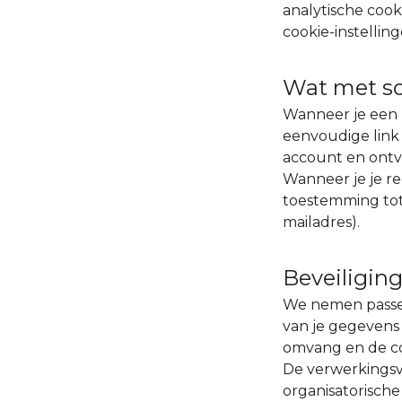
analytische cook
cookie-instellin
Wat met so
Wanneer je een p
eenvoudige link 
account en ont
Wanneer je je reg
toestemming tot 
mailadres).
Beveiligin
We nemen passen
van je gegevens
omvang en de co
De verwerkingsve
organisatorisch