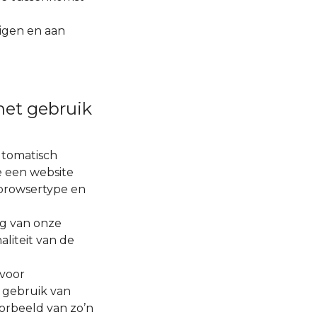
igen en aan
het gebruik
utomatisch
 een website
 browsertype en
ng van onze
aliteit van de
rvoor
t gebruik van
oorbeeld van zo’n